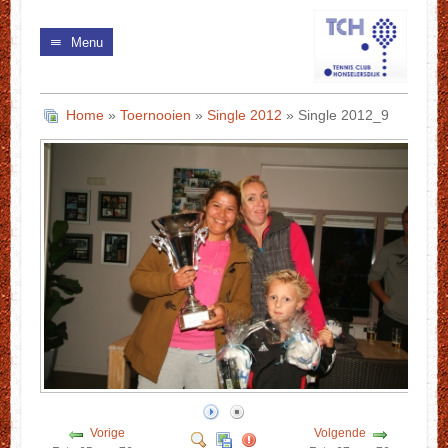
Menu
Home
»
Toernooien
»
Single 2012
» Single 2012_9
Vorige
Volgende