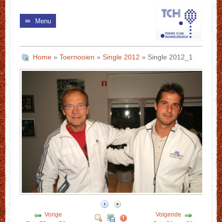
Menu
Home
»
Toernooien
»
Single 2012
» Single 2012_1
Vorige
Volgende