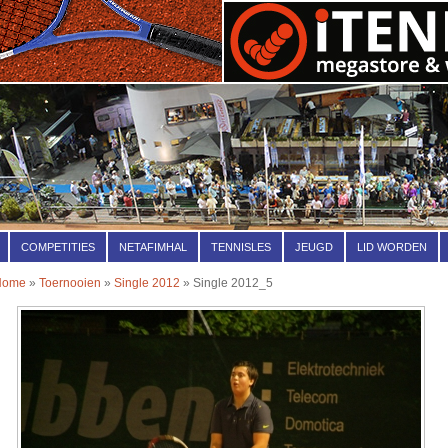
COMPETITIES
NETAFIMHAL
TENNISLES
JEUGD
LID WORDEN
Home
»
Toernooien
»
Single 2012
» Single 2012_5