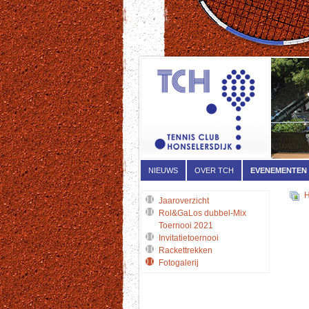
NIEUWS
OVER TCH
EVENEMENTEN
Jaaroverzicht
Rol&GaLos dubbel-Mix
Toernooi 2021
Invitatietoernooi
Rackettrekken
Fotogalerij