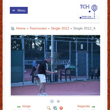
Menu
Home
»
Toernooien
»
Single 2012
» Single 2012_6
Vorige
Volgende