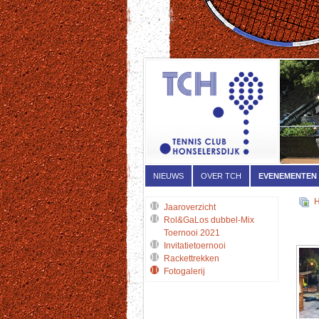
NIEUWS
OVER TCH
EVENEMENTEN
Jaaroverzicht
Rol&GaLos dubbel-Mix
Toernooi 2021
Invitatietoernooi
Rackettrekken
Fotogalerij