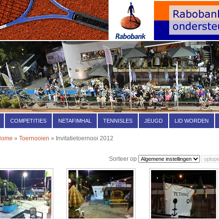
COMPETITIES
NETAFIMHAL
TENNISLES
JEUGD
LID WORDEN
Home
»
Toernooien
» Invitatietoernooi 2012
Sorteer op